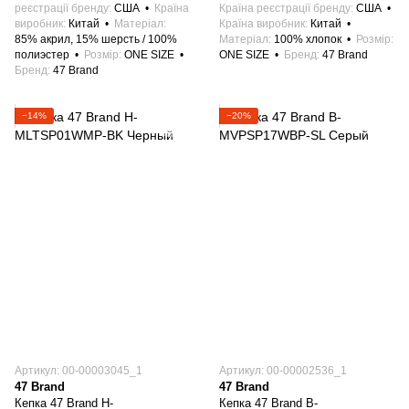
реєстрації бренду
США
Країна
Країна реєстрації бренду
США
виробник
Китай
Матеріал
Країна виробник
Китай
85% акрил, 15% шерсть / 100%
Матеріал
100% хлопок
Розмір
полиэстер
Розмір
ONE SIZE
ONE SIZE
Бренд
47 Brand
Бренд
47 Brand
−14%
−20%
Артикул: 00-00003045_1
Артикул: 00-00002536_1
47 Brand
47 Brand
Кепка 47 Brand H-
Кепка 47 Brand B-