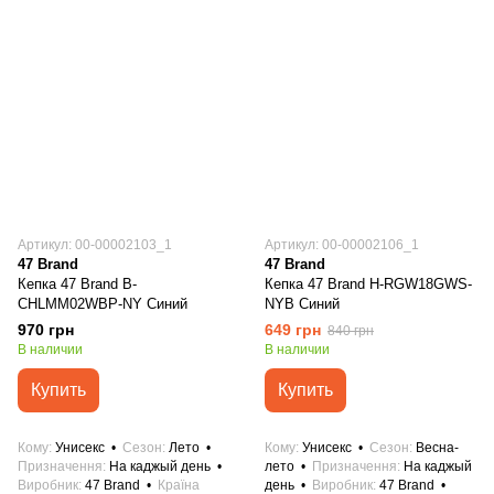
Артикул: 00-00002103_1
Артикул: 00-00002106_1
47 Brand
47 Brand
Кепка 47 Brand B-
Кепка 47 Brand H-RGW18GWS-
CHLMM02WBP-NY Синий
NYB Синий
970 грн
649 грн
840 грн
В наличии
В наличии
Купить
Купить
Кому
Унисекс
Сезон
Лето
Кому
Унисекс
Сезон
Весна-
Призначення
На каджый день
лето
Призначення
На каджый
Виробник
47 Brand
Країна
день
Виробник
47 Brand