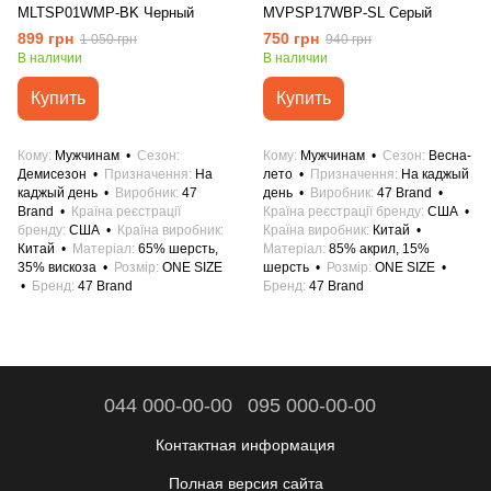
MLTSP01WMP-BK Черный
MVPSP17WBP-SL Серый
899 грн
750 грн
1 050 грн
940 грн
В наличии
В наличии
Купить
Купить
Кому
Мужчинам
Сезон
Кому
Мужчинам
Сезон
Весна-
Демисезон
Призначення
На
лето
Призначення
На каджый
каджый день
Виробник
47
день
Виробник
47 Brand
Brand
Країна реєстрації
Країна реєстрації бренду
США
бренду
США
Країна виробник
Країна виробник
Китай
Китай
Матеріал
65% шерсть,
Матеріал
85% акрил, 15%
35% вискоза
Розмір
ONE SIZE
шерсть
Розмір
ONE SIZE
Бренд
47 Brand
Бренд
47 Brand
044 000-00-00
095 000-00-00
Контактная информация
Полная версия сайта