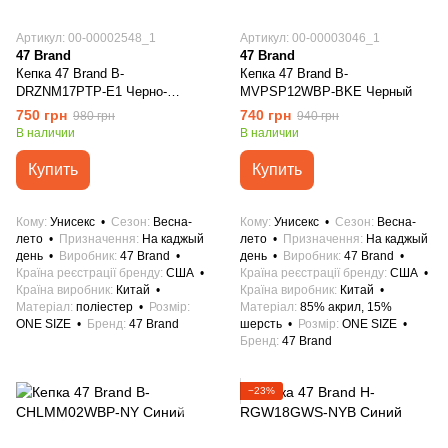
Артикул: 00-00002548_1
Артикул: 00-00003046_1
47 Brand
47 Brand
Кепка 47 Brand B-
Кепка 47 Brand B-
DRZNM17PTP-E1 Черно-
MVPSP12WBP-BKE Черный
зеленый
750 грн
740 грн
980 грн
940 грн
В наличии
В наличии
Купить
Купить
Кому
Унисекс
Сезон
Весна-
Кому
Унисекс
Сезон
Весна-
лето
Призначення
На каджый
лето
Призначення
На каджый
день
Виробник
47 Brand
день
Виробник
47 Brand
Країна реєстрації бренду
США
Країна реєстрації бренду
США
Країна виробник
Китай
Країна виробник
Китай
Матеріал
поліестер
Розмір
Матеріал
85% акрил, 15%
ONE SIZE
Бренд
47 Brand
шерсть
Розмір
ONE SIZE
Бренд
47 Brand
−23%