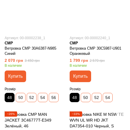
Артикул: 00-00002238_1
Артикул: 00-00002240_1
CMP
CMP
Ветровка CMP 30A6387-N985
Ветровка CMP 30C5987-U901
Синий
Оранжевый
2 070 грн
1 799 грн
3 450 грн
2 570 грн
В наличии
В наличии
Купить
Купить
Розмір
Розмір
48
50
52
54
56
48
50
52
54
−26%
−33%