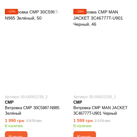
−23%
−26%
Артикул: 00-00002239_2
Артикул: 00-00002250_1
CMP
CMP
Ветровка CMP 30C5987-N985
Ветровка CMP MAN JACKET
Зелёный
3C46777T-U901 Черный
1 990 грн
1 599 грн
2 570 грн
2 170 грн
В наличии
В наличии