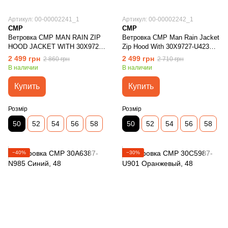
Артикул: 00-00002241_1
Артикул: 00-00002242_1
CMP
CMP
Ветровка CMP MAN RAIN ZIP
Ветровка CMP Man Rain Jacket
HOOD JACKET WITH 30X9727-
Zip Hood With 30X9727-U423
F832 Зелёный
Черный
2 499 грн
2 499 грн
2 860 грн
2 710 грн
В наличии
В наличии
Купить
Купить
Розмір
Розмір
50
52
54
56
58
50
52
54
56
58
−40%
−30%