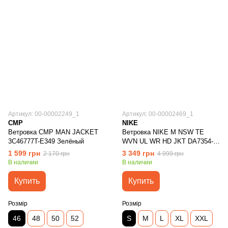
Артикул: 00-00002249_1
Артикул: 00-00002469_1
CMP
NIKE
Ветровка CMP MAN JACKET
Ветровка NIKE M NSW TE
3C46777T-E349 Зелёный
WVN UL WR HD JKT DA7354-
010 Черный
1 599 грн
3 349 грн
2 170 грн
4 999 грн
В наличии
В наличии
Купить
Купить
Розмір
Розмір
46
48
50
52
S
M
L
XL
XXL