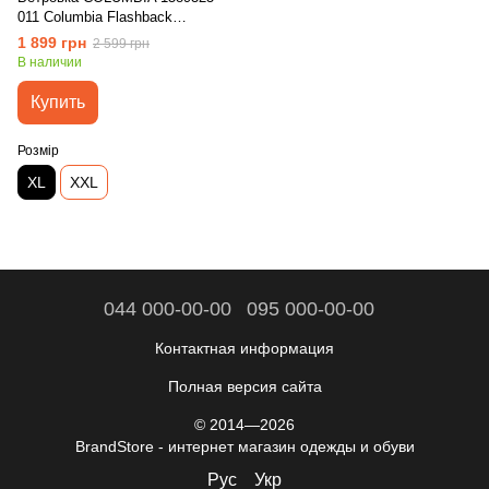
011 Columbia Flashback
Windbreaker Черный
1 899 грн
2 599 грн
В наличии
Купить
Розмір
XL
XXL
044 000-00-00
095 000-00-00
Контактная информация
Полная версия сайта
© 2014—2026
BrandStore - интернет магазин одежды и обуви
Рус
Укр