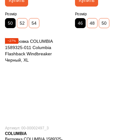
Купить
Купить
Розмір
Розмір
50
52
54
46
48
50
−27%
Артикул: 00-00002497_3
COLUMBIA
Ветровка COLUMBIA 1589325-