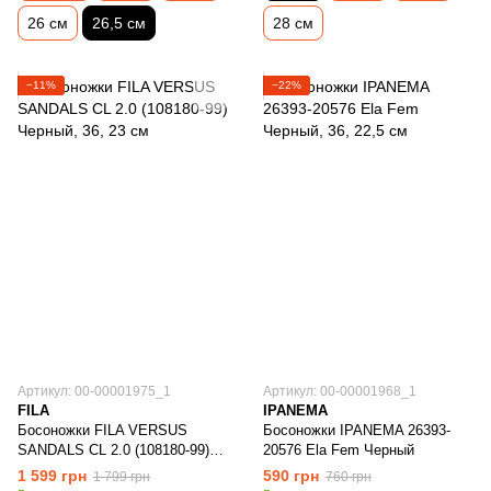
26 см
26,5 см
28 см
−11%
−22%
Артикул: 00-00001975_1
Артикул: 00-00001968_1
FILA
IPANEMA
Босоножки FILA VERSUS
Босоножки IPANEMA 26393-
SANDALS CL 2.0 (108180-99)
20576 Ela Fem Черный
Черный
1 599 грн
590 грн
1 799 грн
760 грн