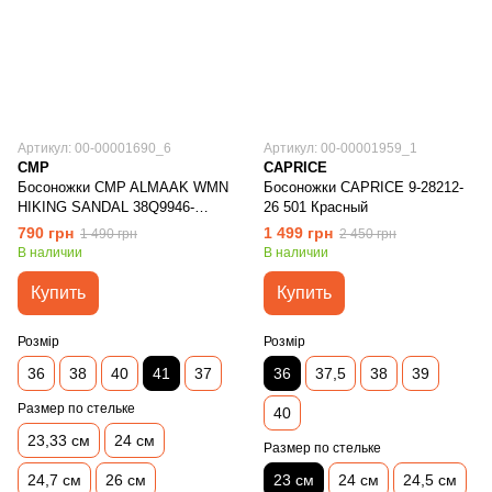
Артикул: 00-00001690_6
Артикул: 00-00001959_1
CMP
CAPRICE
Босоножки CMP ALMAAK WMN
Босоножки CAPRICE 9-28212-
HIKING SANDAL 38Q9946-
26 501 Красный
86UE Серый
790 грн
1 499 грн
1 490 грн
2 450 грн
В наличии
В наличии
Купить
Купить
Розмір
Розмір
36
38
40
41
37
36
37,5
38
39
Размер по стельке
40
23,33 см
24 см
Размер по стельке
24,7 см
26 см
23 см
24 см
24,5 см