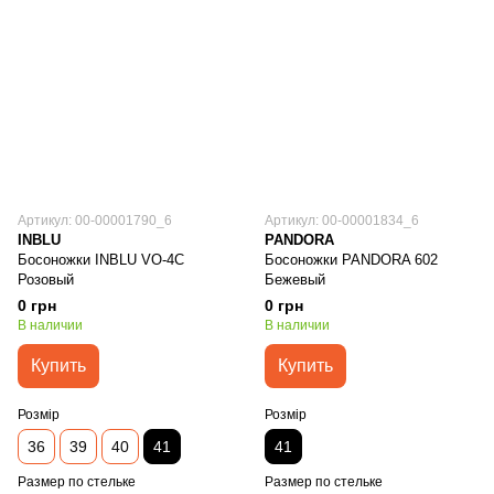
Артикул: 00-00001790_6
Артикул: 00-00001834_6
INBLU
PANDORA
Босоножки INBLU VO-4C
Босоножки PANDORA 602
Розовый
Бежевый
0 грн
0 грн
В наличии
В наличии
Купить
Купить
Розмір
Розмір
36
39
40
41
41
Размер по стельке
Размер по стельке