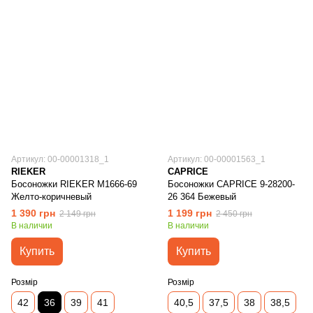
Артикул: 00-00001318_1
Артикул: 00-00001563_1
RIEKER
CAPRICE
Босоножки RIEKER M1666-69
Босоножки CAPRICE 9-28200-
Желто-коричневый
26 364 Бежевый
1 390 грн
1 199 грн
2 149 грн
2 450 грн
В наличии
В наличии
Купить
Купить
Розмір
Розмір
42
36
39
41
40,5
37,5
38
38,5