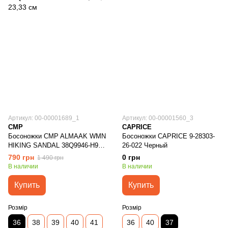
Артикул: 00-00001689_1
Артикул: 00-00001560_3
CMP
CAPRICE
Босоножки CMP ALMAAK WMN
Босоножки CAPRICE 9-28303-
HIKING SANDAL 38Q9946-H916
26-022 Черный
Розовый
790 грн
0 грн
1 490 грн
В наличии
В наличии
Купить
Купить
Розмір
Розмір
36
38
39
40
41
36
40
37