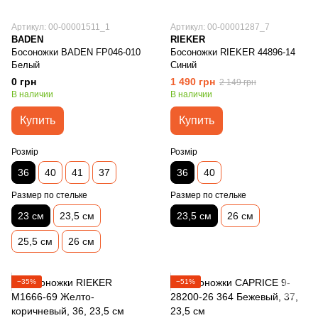
Артикул: 00-00001511_1
Артикул: 00-00001287_7
BADEN
RIEKER
Босоножки BADEN FP046-010
Босоножки RIEKER 44896-14
Белый
Синий
0 грн
1 490 грн
2 149 грн
В наличии
В наличии
Купить
Купить
Розмір
Розмір
36
40
41
37
36
40
Размер по стельке
Размер по стельке
23 см
23,5 см
23,5 см
26 см
25,5 см
26 см
−35%
−51%