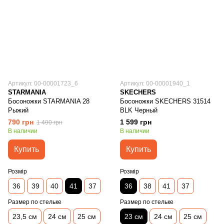
Артикул: 00-00001723_6
Артикул: 00-00001940_1
STARMANIA
SKECHERS
Босоножки STARMANIA 28
Босоножки SKECHERS 31514
Рыжий
BLK Черный
790 грн
1 599 грн
1 490 грн
В наличии
В наличии
Купить
Купить
Розмір
Розмір
36
39
40
41
37
36
38
41
37
Размер по стельке
Размер по стельке
23,5 см
24 см
25 см
23 см
24 см
25 см