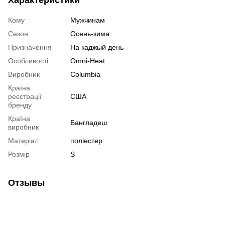
Кому
Мужчинам
Сезон
Осень-зима
Призначення
На каджый день
Особливості
Omni-Heat
Виробник
Columbia
Країна
реєстрації
США
бренду
Країна
Бангладеш
виробник
Матеріал
поліестер
Розмір
S
Отзывы