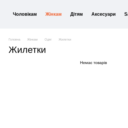
Перейти до основного контенту
Чоловікам
Жінкам
Дітям
Аксесуари
S
Головна
Жінкам
Одяг
Жилетки
Жилетки
Немає товарів