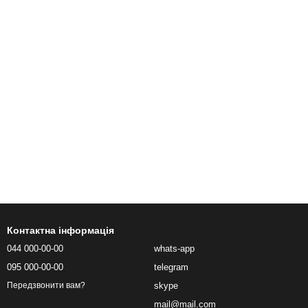
Контактна інформація
044 000-00-00
whats-app
095 000-00-00
telegram
skype
Передзвонити вам?
mail@mail.com