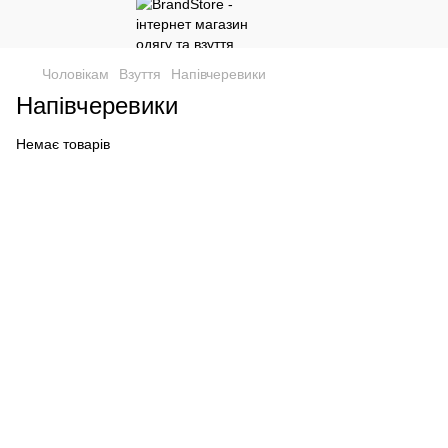
Чоловікам
Взуття
Напівчеревики
Напівчеревики
Немає товарів