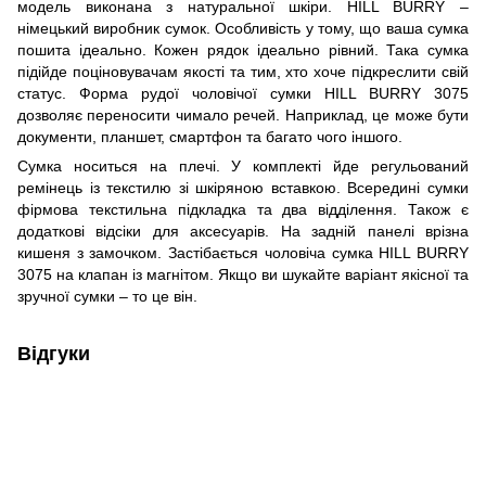
модель виконана з натуральної шкіри. HILL BURRY –
німецький виробник сумок. Особливість у тому, що ваша сумка
пошита ідеально. Кожен рядок ідеально рівний. Така сумка
підійде поціновувачам якості та тим, хто хоче підкреслити свій
статус. Форма рудої чоловічої сумки HILL BURRY 3075
дозволяє переносити чимало речей. Наприклад, це може бути
документи, планшет, смартфон та багато чого іншого.
Сумка носиться на плечі. У комплекті йде регульований
ремінець із текстилю зі шкіряною вставкою. Всередині сумки
фірмова текстильна підкладка та два відділення. Також є
додаткові відсіки для аксесуарів. На задній панелі врізна
кишеня з замочком. Застібається чоловіча сумка HILL BURRY
3075 на клапан із магнітом. Якщо ви шукайте варіант якісної та
зручної сумки – то це він.
Відгуки