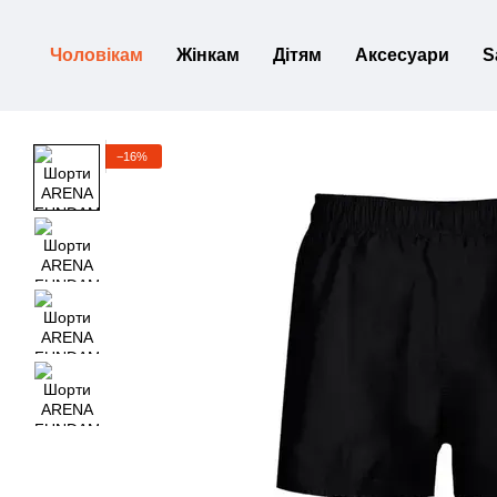
Перейти до основного контенту
Чоловікам
Жінкам
Дітям
Аксесуари
S
−16%