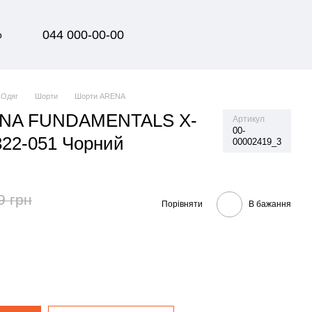
044 000-00-00
р
Одяг
Шорти
Шорти ARENA
ENA FUNDAMENTALS X-
Артикул
00-
22-051 Чорний
00002419_3
9 грн
Порівняти
В бажання