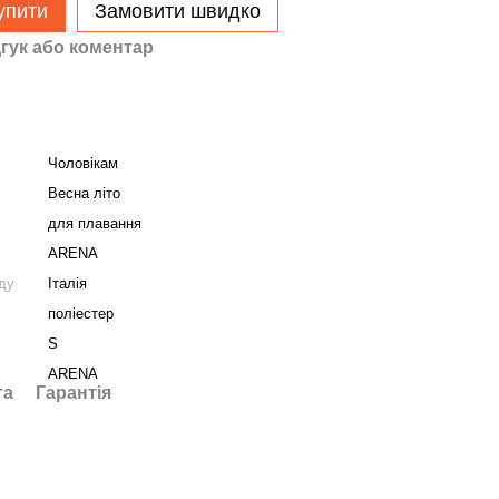
упити
Замовити швидко
гук або коментар
Чоловікам
Весна літо
для плавання
ARENA
нду
Італія
поліестер
S
ARENA
та
Гарантія