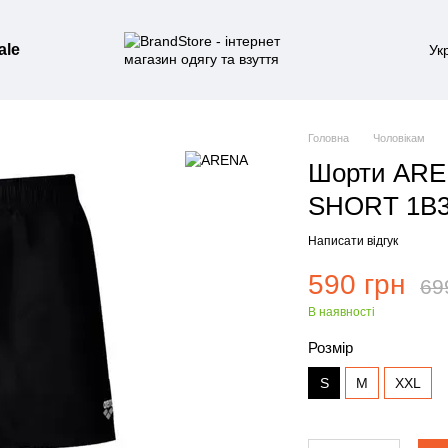
ale
Ук
Головна
Чоловікам
Шорти AR
SHORT 1B3
Написати відгук
590 грн
69
В наявності
Розмір
S
M
XXL