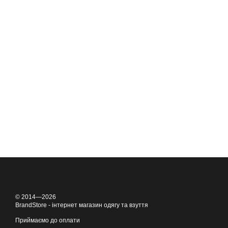
© 2014—2026
BrandStore - інтернет магазин одягу та взуття
Приймаємо до оплати