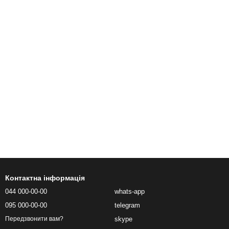
Контактна інформація
044 000-00-00
whats-app
095 000-00-00
telegram
skype
Передзвонити вам?