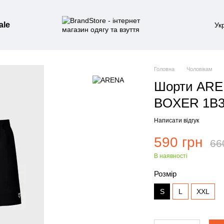
ale
Ук
Головна
Чоловікам
Шорти AR
BOXER 1B3
Написати відгук
590 грн
66
В наявності
Розмір
S
L
XXL