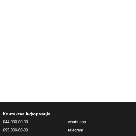
Контактна інформація
044 000-00-00
whats-app
095 000-00-00
telegram