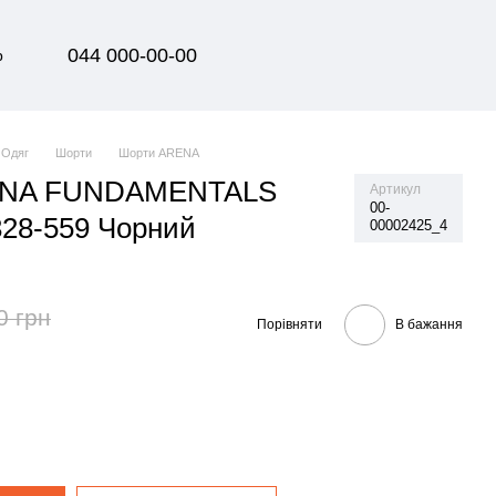
044 000-00-00
р
Одяг
Шорти
Шорти ARENA
ENA FUNDAMENTALS
Артикул
00-
28-559 Чорний
00002425_4
0 грн
Порівняти
В бажання