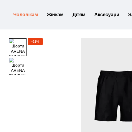
Перейти до основного контенту
Чоловікам
Жінкам
Дітям
Аксесуари
S
−11%