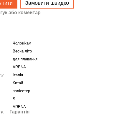
упити
Замовити швидко
гук або коментар
Чоловікам
Весна літо
для плавання
ARENA
нду
Італія
Китай
поліестер
S
ARENA
та
Гарантія