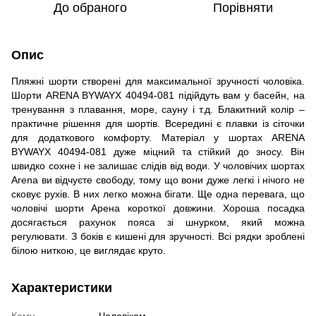
До обраного
Порівняти
Опис
Пляжні шорти створені для максимальної зручності чоловіка.
Шорти ARENA BYWAYX 40494-081 підійдуть вам у басейн, на
тренування з плавання, море, сауну і т.д. Блакитний колір –
практичне рішення для шортів. Всередині є плавки із сіточки
для додаткового комфорту. Матеріал у шортах ARENA
BYWAYX 40494-081 дуже міцний та стійкий до зносу. Він
швидко сохне і не залишає слідів від води. У чоловічих шортах
Arena ви відчуєте свободу, тому що вони дуже легкі і нічого не
сковує рухів. В них легко можна бігати. Ще одна перевага, що
чоловічі шорти Арена короткої довжини. Хороша посадка
досягається рахунок пояса зі шнурком, який можна
регулювати. З боків є кишені для зручності. Всі рядки зроблені
білою ниткою, це виглядає круто.
Характеристики
Кому
Чоловікам