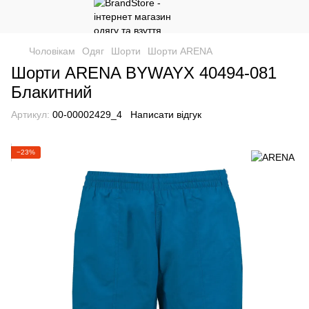
Чоловікам
Одяг
Шорти
Шорти ARENA
Шорти ARENA BYWAYX 40494-081
Блакитний
Артикул:
00-00002429_4
Написати відгук
−23%