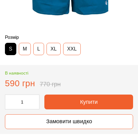
Розмір
S
M
L
XL
XXL
В наявності
590 грн
770 грн
Купити
Замовити швидко