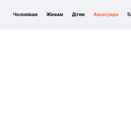
Перейти до основного контенту
Чоловікам
Жінкам
Дітям
Аксесуари
S