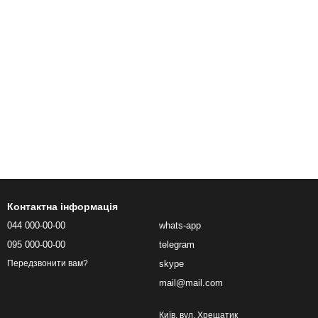
Контактна інформація
044 000-00-00
whats-app
095 000-00-00
telegram
skype
Передзвонити вам?
mail@mail.com
Київ, вул. Хрещатик