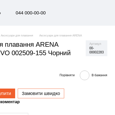
044 000-00-00
р
Аксесуари для плавання
Аксесуари для плавання ARENA
ля плавання ARENA
Артикул
00-
VO 002509-155 Чорний
00002283
Порівняти
В бажання
упити
Замовити швидко
 коментар