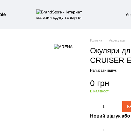
ale
Ук
Головна
Аксесуари
Окуляри д
CRUISER E
Написати відгук
0 грн
В наявності
К
Новий відгук або