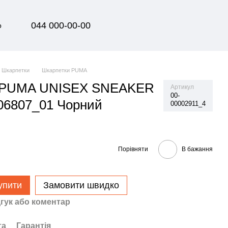
044 000-00-00
р
Шкарпетки
Шкарпетки PUMA
 PUMA UNISEX SNEAKER
Артикул
00-
06807_01 Чорний
00002911_4
Порівняти
В бажання
упити
Замовити швидко
гук або коментар
та
Гарантія