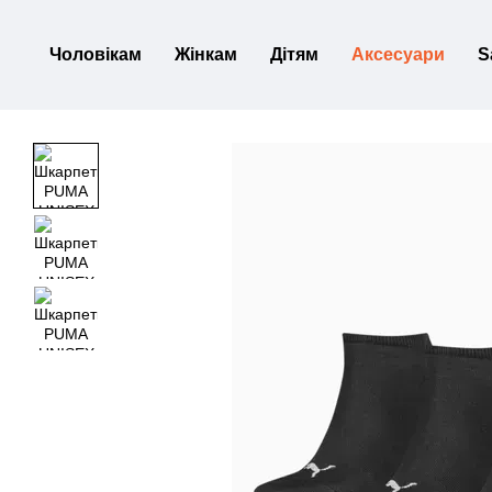
Перейти до основного контенту
Чоловікам
Жінкам
Дітям
Аксесуари
S