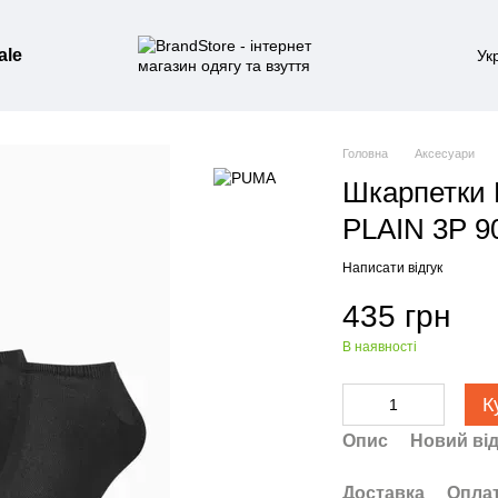
ale
Ук
Головна
Аксесуари
Шкарпетки
PLAIN 3P 9
Написати відгук
435 грн
В наявності
К
Опис
Новий від
Доставка
Опла