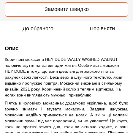
Замовити швидко
До обраного
Порівняти
Опис
Коричневі мокасини HEY DUDE WALLY WASHED WALNUT -
чоловіче взуття на всі випадки життя. Особливість мокасин
HEY DUDE в тому, що вони ідеальні для жаркого літа за
рахунок своєї легкості. Весь верх зі штучного текстилю, який
відмінно пропускає повітря. Мокасини виконані в стильному
дизайні 2021 року. Коричневий колір з теплим відтінком. На
ногах вони виглядають мужньо і привабливо.
П'ятка в чоловічих мокасинах додатково укріплена, щоб було
зручно знімати і взувати мокасини. Завдяки шнуркам,
мокасини надійно тримаються на ногах. А які ж ці чоловічі
мокасини зручні під час подорожей, ви не уявляєте! Це круто,
коли на протязі всього дня, коли ви активно ходите, а ваші
ноги не втомлюються і ви добре себе почуваєте. Підошва з