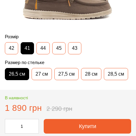
Розмір
42
41
44
45
43
Размер по стельке
26,5 см
27 см
27,5 см
28 см
28,5 см
В наявності
1 890 грн
2 290 грн
Купити