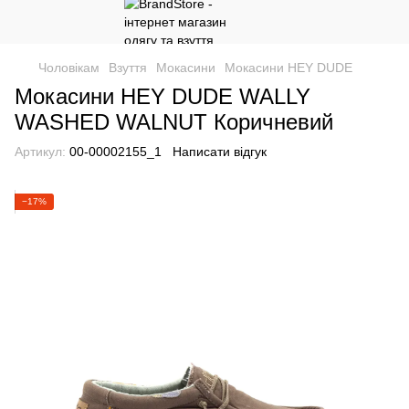
Чоловікам
Взуття
Мокасини
Мокасини HEY DUDE
Мокасини HEY DUDE WALLY
WASHED WALNUT Коричневий
Артикул:
00-00002155_1
Написати відгук
−17%