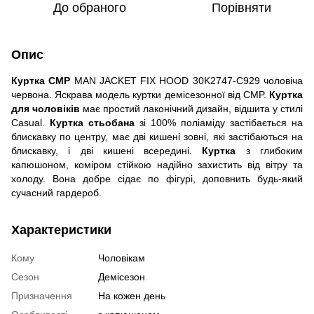
До обраного
Порівняти
Опис
Куртка CMP
MAN JACKET FIX HOOD 30K2747-C929 чоловіча
червона. Яскрава модель куртки демісезонної від CMP.
Куртка
для чоловіків
має простий лаконічний дизайн, відшита у стилі
Casual.
Куртка стьобана
зі 100% поліаміду застібається на
блискавку по центру, має дві кишені зовні, які застібаються на
блискавку, і дві кишені всередині.
Куртка
з глибоким
капюшоном, коміром стійкою надійно захистить від вітру та
холоду. Вона добре сідає по фігурі, доповнить будь-який
сучасний гардероб.
Характеристики
Кому
Чоловікам
Сезон
Демісезон
Призначення
На кожен день