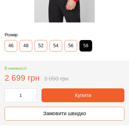
Розмір
46
48
52
54
56
58
В наявності
2 699 грн
3 050 грн
Купити
Замовити швидко