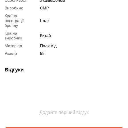
Особливості
з капюшоном
Виробник
CMP
Країна
реєстрації
Італія
бренду
Країна
Китай
виробник
Матеріал
Поліамід
Розмір
58
Відгуки
Додайте перший відгук