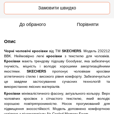
Замовити швидко
До обраного
Порівняти
Опис
Чорні чоловічі кросівки
від ТМ
SKECHERS
. Модель 232212
BBK. Неймовірно легкі
кросівки
з текстилю для чоловіків.
Кросівки
мають трендову підошву Goodyear, яка забезпечує
гнучкість, міцність і володіє хорошими амортизаційними
якостями.
SKECHERS
пропонує чоловікам кросівки
атлетичного стилю і високого рівня комфорту. Забезпечується
це завдяки застосуванню сучасних технологій та
використанню якісних матеріалів.
Кросівки
мінімалістичного фасону, актуального кольору. Верх
чоловічих кросівок з сітчастого текстилю, який володіє
хорошою повітряпроникністю. Носок прогумований для
підвищення зносостійкості. Модель доповнено комфортною
устілкою з піноматеріалу Air-Cooled Memory Foam.