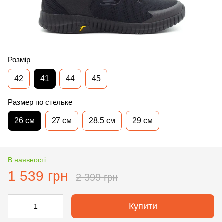
Розмір
42
41
44
45
Размер по стельке
26 см
27 см
28,5 см
29 см
В наявності
1 539 грн
2 399 грн
Купити