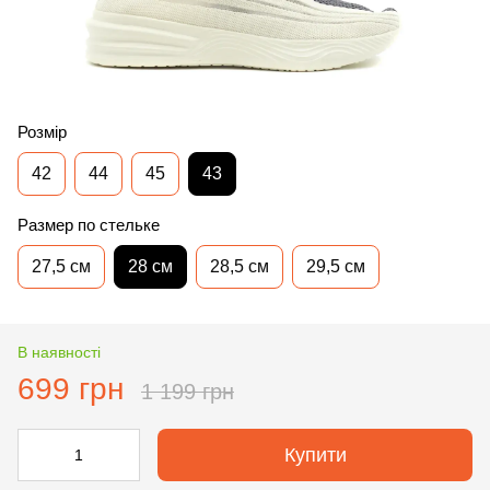
Розмір
42
44
45
43
Размер по стельке
27,5 см
28 см
28,5 см
29,5 см
В наявності
699 грн
1 199 грн
Купити