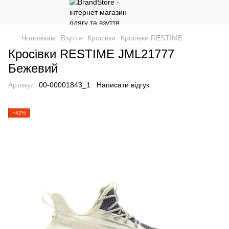
Чоловікам
Взуття
Кросівки
Кросівки RESTIME
Кросівки RESTIME JML21777
Бежевий
Артикул:
00-00001843_1
Написати відгук
−42%