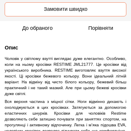
Замовити швидко
До обраного
Порівняти
Опис
Чоловік у світлому взутті виглядає дуже елегантно. Особливо,
коли на ньому кросівки RESTIME JML21777. Це кросівки від
українського виробника. RESTIME виготовляє взуття високої
якості. Ці кросівки бежевого кольору. Вони ідеальний літній
варіант. На відміну від чисто білого кольору, бежевий більш
практичний і не такий мазкий. Але при цьому бежеві кросівки
дуже світлі.
Вся верхня частина з міцної сітки. Ноги відмінно дихають і
охолоджуються в цих кросівках. Затягуються за допомогою
еластичних шнурків. Кросівки для чоловіків Restime
дозволяють себе затишно почувати при заняттях спортом, на
прогулянці і активному відпочинку. Легка і м'яка підошва EVA,
чоловічих кросівок дозволяє відчувати себе ще комфортніше.