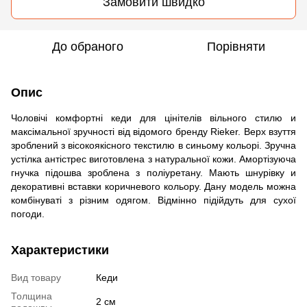
Замовити швидко
До обраного
Порівняти
Опис
Чоловічі комфортні кеди для цінітелів вільного стилю и
максімальної зручності від відомого бренду Rieker. Верх взуття
зроблений з вісокоякісного текстилю в синьому кольорі. Зручна
устілка антістрес виготовлена ​​з натуральної кожи. Амортізуюча
гнучка підошва зроблена з поліуретану. Мають шнурівку и
декоративні вставки коричневого кольору. Дану модель можна
комбінуваті з різним одягом. Відмінно підійдуть для сухої
погоди.
Характеристики
Вид товару
Кеди
Толщина
2 см