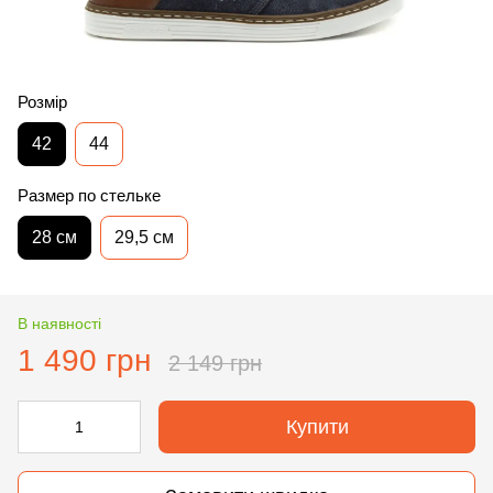
Розмір
42
44
Размер по стельке
28 см
29,5 см
В наявності
1 490 грн
2 149 грн
Купити