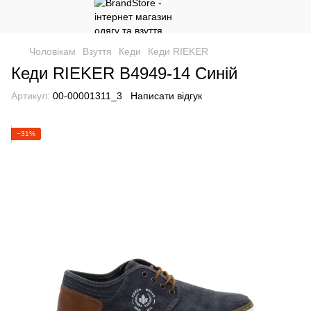
Чоловікам
Взуття
Кеди
Кеди RIEKER
Кеди RIEKER B4949-14 Синій
Артикул:
00-00001311_3
Написати відгук
−31%