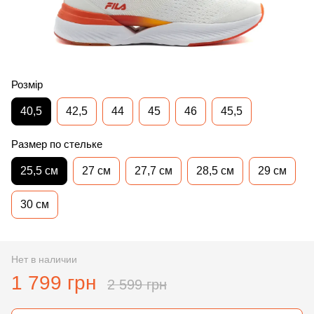
Розмір
40,5
42,5
44
45
46
45,5
Размер по стельке
25,5 см
27 см
27,7 см
28,5 см
29 см
30 см
Нет в наличии
1 799 грн
2 599 грн