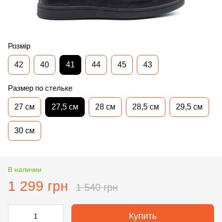
Розмір
42
40
41
44
45
43
Размер по стельке
27 см
27,5 см
28 см
28,5 см
29,5 см
30 см
В наличии
1 299 грн
1 540 грн
Купить