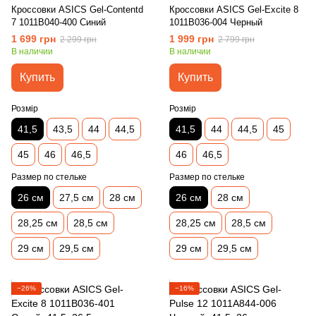
Кроссовки ASICS Gel-Contentd
Кроссовки ASICS Gel-Excite 8
7 1011B040-400 Синий
1011B036-004 Черный
1 699 грн
1 999 грн
2 299 грн
2 799 грн
В наличии
В наличии
Купить
Купить
Розмір
Розмір
41,5
43,5
44
44,5
41,5
44
44,5
45
45
46
46,5
46
46,5
Размер по стельке
Размер по стельке
26 см
27,5 см
28 см
26 см
28 см
28,25 см
28,5 см
28,25 см
28,5 см
29 см
29,5 см
29 см
29,5 см
−26%
−16%