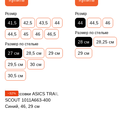
Розмір
Розмір
41,5
42,5
43,5
44
44
44,5
46
Размер по стельке
44,5
45
46
46,5
28 см
28,25 см
Размер по стельке
27 см
28,5 см
29 см
29 см
29,5 см
30 см
30,5 см
−32%