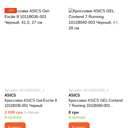
−25%
Артикул: 00-00001667_1
Артикул: 00-00001659_4
ASICS
ASICS
Кроссовки ASICS Gel-Excite 8
Кроссовки ASICS GEL-Contend
1011B036-001 Черный
7 Running 1011B040-003
Черный
2 099 грн
0 грн
2 799 грн
В наличии
В наличии
Купить
Купить