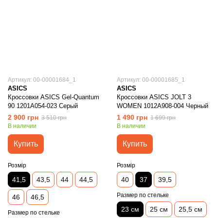
Артикул: 00-00001684_1
Артикул: 00-00001685_1
ASICS
ASICS
Кроссовки ASICS Gel-Quantum
Кроссовки ASICS JOLT 3
90 1201A054-023 Серый
WOMEN 1012A908-004 Черный
2 900 грн
1 490 грн
3 510 грн
1 699 грн
В наличии
В наличии
Купить
Купить
Розмір
Розмір
41,5
43,5
44
44,5
40
37
39,5
Размер по стельке
46
46,5
23 см
25 см
25,5 см
Размер по стельке