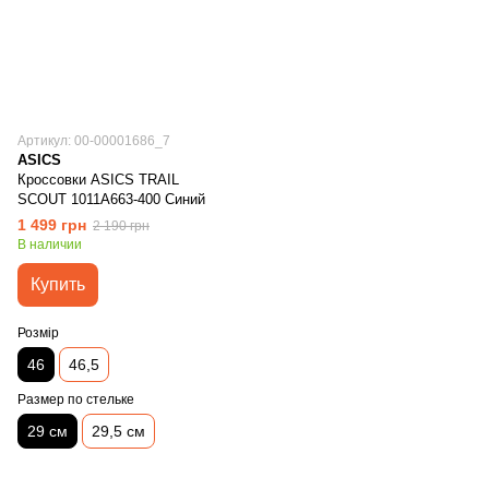
Артикул: 00-00001686_7
ASICS
Кроссовки ASICS TRAIL
SCOUT 1011A663-400 Синий
1 499 грн
2 190 грн
В наличии
Купить
Розмір
46
46,5
Размер по стельке
29 см
29,5 см