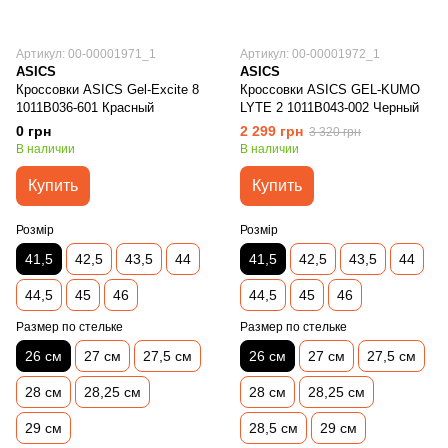
Артикул: 00-00001971_1
Артикул: 00-00001972_1
ASICS
ASICS
Кроссовки ASICS Gel-Excite 8
Кроссовки ASICS GEL-KUMO
1011B036-601 Красный
LYTE 2 1011B043-002 Черный
0 грн
2 299 грн
3 320 грн
В наличии
В наличии
Купить
Купить
Розмір
Розмір
41,5
42,5
43,5
44
41,5
42,5
43,5
44
44,5
45
46
44,5
45
46
Размер по стельке
Размер по стельке
26 см
27 см
27,5 см
26 см
27 см
27,5 см
28 см
28,25 см
28 см
28,25 см
29 см
28,5 см
29 см