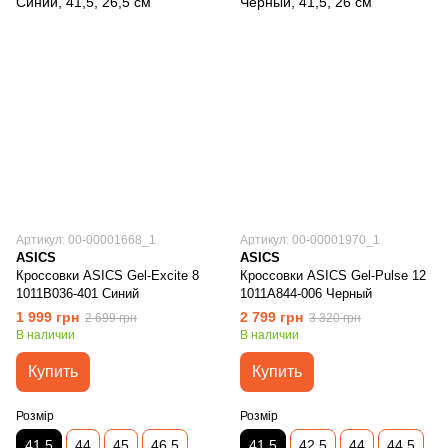
Артикул: 00-00001668_1
Артикул: 00-00001970_1
ASICS
ASICS
Кроссовки ASICS Gel-Excite 8
Кроссовки ASICS Gel-Pulse 12
1011B036-401 Синий
1011A844-006 Черный
1 999 грн
2 799 грн
2 699 грн
3 320 грн
В наличии
В наличии
Купить
Купить
Розмір
Розмір
41,5
44
45
46,5
41,5
42,5
44
44,5