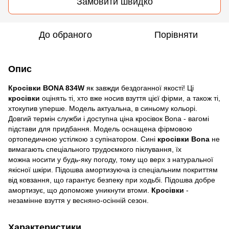
Замовити швидко
До обраного
Порівняти
Опис
Кросівки BONA 834W
як завжди бездоганної якості! Ці
кросівки
оцінять ті, хто вже носив взуття цієї фірми, а також ті,
хтокупив уперше. Модель актуальна, в синьому кольорі.
Довгий термін служби і доступна ціна кросівок Bona - вагомі
підстави для придбання. Модель оснащена фірмовою
ортопедичною устілкою з супінатором. Сині
кросівки Bona
не
вимагають спеціального трудоємкого піклування, їх
можна носити у будь-яку погоду, тому що верх з натуральної
якісної шкіри. Підошва амортизуюча із спеціальним покриттям
від ковзання, що гарантує безпеку при ходьбі. Підошва добре
амортизує, що допоможе уникнути втоми.
Кросівки
-
незамінне взуття у весняно-осінній сезон.
Характеристики