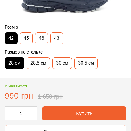
Розмір
42
45
46
43
Размер по стельке
28 см
28,5 см
30 см
30,5 см
В наявності
990 грн
1 650 грн
Купити