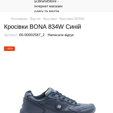
Чоловікам
Взуття
Кросівки
Кросівки BONA
Кросівки BONA 834W Синій
Артикул:
00-00002587_2
Написати відгук
−40%