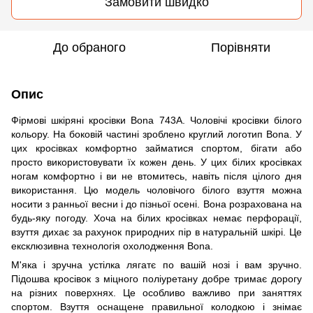
Замовити швидко
До обраного
Порівняти
Опис
Фірмові шкіряні кросівки Bona 743A. Чоловічі кросівки білого
кольору. На боковій частині зроблено круглий логотип Bona. У
цих кросівках комфортно займатися спортом, бігати або
просто використовувати їх кожен день. У цих білих кросівках
ногам комфортно і ви не втомитесь, навіть після цілого дня
використання. Цю модель чоловічого білого взуття можна
носити з ранньої весни і до пізньої осені. Вона розрахована на
будь-яку погоду. Хоча на білих кросівках немає перфорації,
взуття дихає за рахунок природних пір в натуральній шкірі. Це
ексклюзивна технологія охолодження Bona.
М'яка і зручна устілка лягатє по вашій нозі і вам зручно.
Підошва кросівок з міцного поліуретану добре тримає дорогу
на різних поверхнях. Це особливо важливо при заняттях
спортом. Взуття оснащене правильної колодкою і знімає