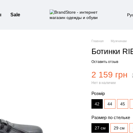
ы
Sale
Ру
Главная
Мужчинам
Ботинки RI
Оставить отзыв
2 159 грн
Нет в наличии
Розмір
42
44
45
Размер по стельке
27 см
29 см