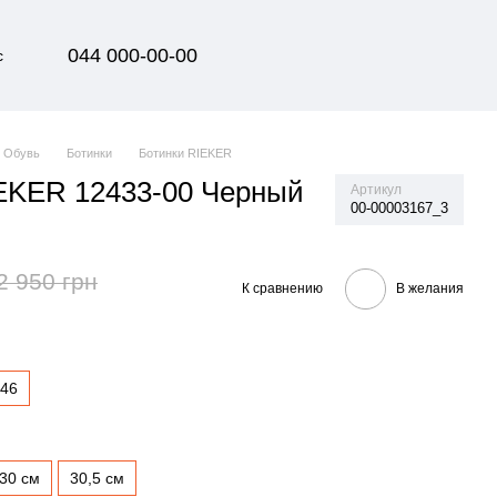
044 000-00-00
с
Обувь
Ботинки
Ботинки RIEKER
EKER 12433-00 Черный
Артикул
00-00003167_3
2 950 грн
К сравнению
В желания
46
30 см
30,5 см