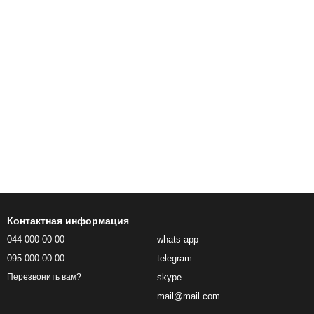
Контактная информация
044 000-00-00
whats-app
095 000-00-00
telegram
skype
Перезвонить вам?
mail@mail.com